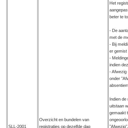
Het regist
aangepast
beter te t
- De aant
met de m
- Bij meld
er gemist 
- Melding
indien de
- Afwezig
onder "Af
absentiem
Indien de
uitstaan 
gemaakt t
Overzicht en bundelen van
ongeoorlo
SLL-2001
registraties op dezelfde dag
"Afwezig"