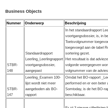
Business Objects
Nummer
Onderwerp
Beschrijving
In het standaardrapport Lee
voortgangsdossier, is, in be
Toetsvolgnummer toegevoegd
toegevoegd aan de tabel Res
Standaardrapport
sortering gezet.
Leerling_Leerlingrapport
Het resultaat is dat adviez
STBR-
voortgangsdossier,
volgorde weergegeven wor
148
aangepast
volgnummer van de advie
Leerling_Examen 100-
Omdat het BO-rapport _Lee
lijst wordt niet meer
performed en er een beter al
STBR-
aangeboden als BO-
Somtoday, is de het BO-rap
147
rapport
beschikbaar.
Er zij 3 nieuwe cijferlijsten