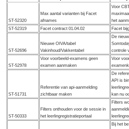
Voor CBT
Max aantal varianten bij Facet
maximaal 
ST-52320
afnames
het aanm
ST-52319
Facet contract 01.04.02
Facet bij
De nieuwe
Nieuwe OIVA/tabel
Somtoday.
ST-52696
Vakinhoud/Vakkentabel
controle
Voor voorbeeld-examens geen
Voor voo
ST-52978
examen aanmaken
examenk
De refere
API is bi
Referentie van api-aanmelding
leerlingr
ST-51731
zichtbaar maken
kan nu o
Filters 
Filters onthouden voor de sessie in
aanmeldin
ST-50333
het leerlingregistratieportaal
leerlingre
Bij het b