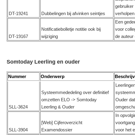
gebruiker
DT-19241
Dubbelingen bij afvinken seintjes
verholpen
Een gedeel
Notificatiebolletje notitie ook bij
voor coll
DT-19167
wijziging
de auteur d
Somtoday Leerling en ouder
Nummer
Onderwerp
Beschrijv
Leerlinge
Systeemmededeling over definitief
systeemme
omzetten ELO -> Somtoday
Ouder dat
SLL-3624
Leerling & Ouder
omgeschak
In opvolgi
[Web] Cijferoverzicht
voortgangs
SLL-3904
Examendossier
voor het 