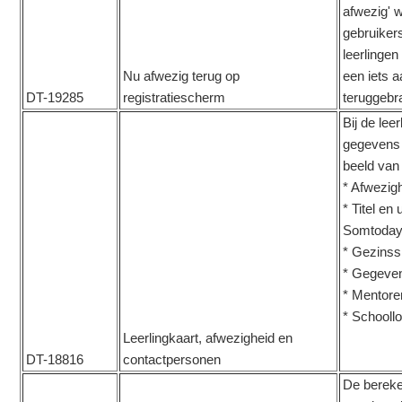
afwezig' 
gebruikers
leerlingen
Nu afwezig terug op
een iets 
DT-19285
registratiescherm
teruggebr
Bij de lee
gegevens 
beeld van 
* Afwezig
* Titel en 
Somtoda
* Gezinss
* Gegeven
* Mentoren
* Schooll
Leerlingkaart, afwezigheid en
DT-18816
contactpersonen
De bereke