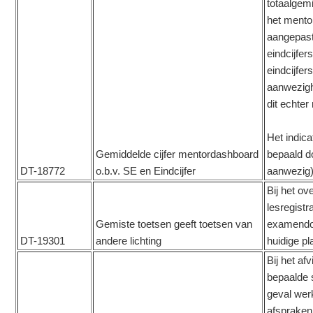
totaalgem
het mentor
aangepast
eindcijfe
eindcijfe
aanwezig
dit echter
Het indic
Gemiddelde cijfer mentordashboard
bepaald do
DT-18772
o.b.v. SE en Eindcijfer
aanwezig) 
Bij het ov
lesregistr
Gemiste toetsen geeft toetsen van
examendos
DT-19301
andere lichting
huidige pl
Bij het af
bepaalde s
geval werk
afspraken