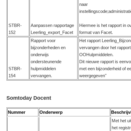
naar
instellingscode;administrat
STBR-
Aanpassen rapportage
Hiermee is het rapport in
152
Leerling_export_Facet
format van Facet.
Rapport voor
Het rapport Leerling_Bijzo
bijzonderheden en
vervangen door het rapport
onderwijs
OOHulpmiddelen.
ondersteunende
Dit nieuwe rapport is eenvo
STBR-
hulpmiddelen
met een bijzonderheid of 
154
vervangen.
weergegeven"
Somtoday Docent
Nummer
Onderwerp
Beschrijv
Met het u
het regis