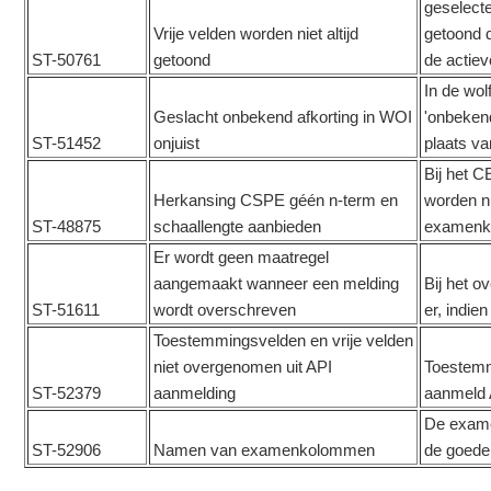
geselecte
Vrije velden worden niet altijd
getoond d
ST-50761
getoond
de actiev
In de wol
Geslacht onbekend afkorting in WOI
'onbeken
ST-51452
onjuist
plaats va
Bij het C
Herkansing CSPE géén n-term en
worden n
ST-48875
schaallengte aanbieden
examenk
Er wordt geen maatregel
aangemaakt wanneer een melding
Bij het o
ST-51611
wordt overschreven
er, indie
Toestemmingsvelden en vrije velden
niet overgenomen uit API
Toestemm
ST-52379
aanmelding
aanmeld 
De exam
ST-52906
Namen van examenkolommen
de goed