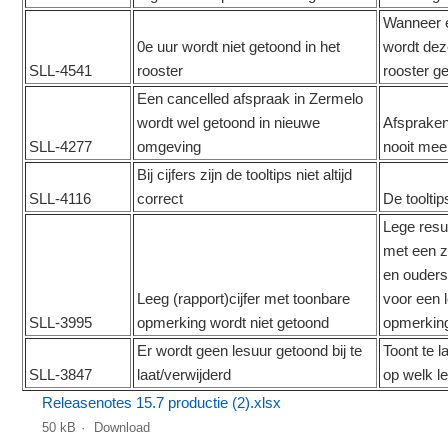
Wanneer e
0e uur wordt niet getoond in het
wordt dez
SLL-4541
rooster
rooster g
Een cancelled afspraak in Zermelo
wordt wel getoond in nieuwe
Afspraken
SLL-4277
omgeving
nooit mee
Bij cijfers zijn de tooltips niet altijd
SLL-4116
correct
De tooltips
Lege resul
met een z
en ouders
Leeg (rapport)cijfer met toonbare
voor een l
SLL-3995
opmerking wordt niet getoond
opmerkin
Er wordt geen lesuur getoond bij te
Toont te l
SLL-3847
laat/verwijderd
op welk le
Releasenotes 15.7 productie (2).xlsx
50 kB
Download